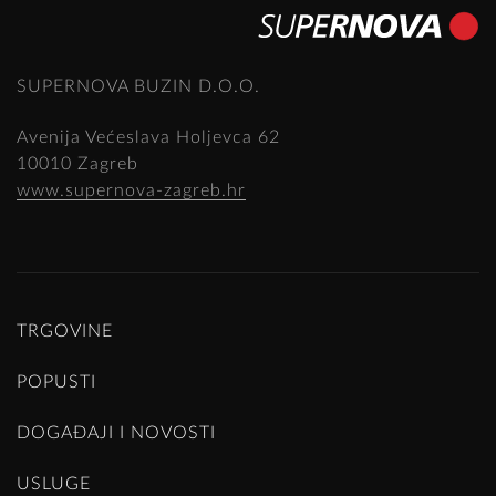
SUPERNOVA BUZIN D.O.O.
Avenija Većeslava Holjevca 62
10010 Zagreb
www.supernova-zagreb.hr
TRGOVINE
POPUSTI
DOGAĐAJI I NOVOSTI
USLUGE