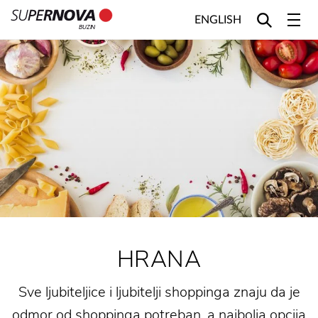
ENGLISH
BUZIN
Home
Search
Main navigation
Skip to content
HRANA
Sve ljubiteljice i ljubitelji shoppinga znaju da je
odmor od shoppinga potreban, a najbolja opcija