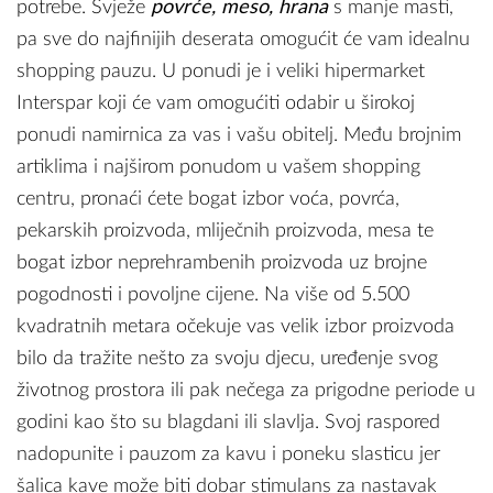
potrebe. Svježe
povrće, meso, hrana
s manje masti,
pa sve do najfinijih deserata omogućit će vam idealnu
shopping pauzu. U ponudi je i veliki hipermarket
Interspar koji će vam omogućiti odabir u širokoj
ponudi namirnica za vas i vašu obitelj. Među brojnim
artiklima i najširom ponudom u vašem shopping
centru, pronaći ćete bogat izbor voća, povrća,
pekarskih proizvoda, mliječnih proizvoda, mesa te
bogat izbor neprehrambenih proizvoda uz brojne
pogodnosti i povoljne cijene. Na više od 5.500
kvadratnih metara očekuje vas velik izbor proizvoda
bilo da tražite nešto za svoju djecu, uređenje svog
životnog prostora ili pak nečega za prigodne periode u
godini kao što su blagdani ili slavlja. Svoj raspored
nadopunite i pauzom za kavu i poneku slasticu jer
šalica kave može biti dobar stimulans za nastavak